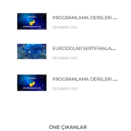
P
ROGRAMLAMA DERSLERİ PYTHON 13
DEVAMINI OKU
E
URODOLAR SERTIFIKALARI NEDİR?
DEVAMINI OKU
P
ROGRAMLAMA DERSLERİ PYTHON FIBONACCI SERİSİ ÖRNEK UYGULAMA
DEVAMINI OKU
ÖNE ÇIKANLAR