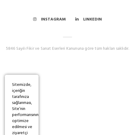
INSTAGRAM
LINKEDIN
5846 Sayılı Fikir ve Sanat Eserleri Kanununa göre tüm hakları saklıdır.
Sitemizde,
içeriğin
tarafınıza
sağlanması,
Site’nin
performansının
optimize
edilmesi ve
ziyaretçi