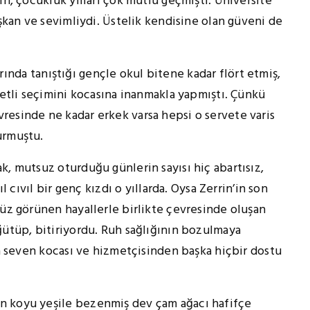
in, çocukluk yılları çok mutlu geçmişti. Üniversite
uşkan ve sevimliydi. Üstelik kendisine olan güveni de
a tanıştığı gençle okul bitene kadar flört etmiş,
betli seçimini kocasına inanmakla yapmıştı. Çünkü
resinde ne kadar erkek varsa hepsi o servete varis
urmuştu.
k, mutsuz oturduğu günlerin sayısı hiç abartısız,
l cıvıl bir genç kızdı o yıllarda. Oysa Zerrin’in son
düz görünen hayallerle birlikte çevresinde oluşan
ğütüp, bitiriyordu. Ruh sağlığının bozulmaya
la seven kocası ve hizmetçisinden başka hiçbir dostu
n koyu yeşile bezenmiş dev çam ağacı hafifçe