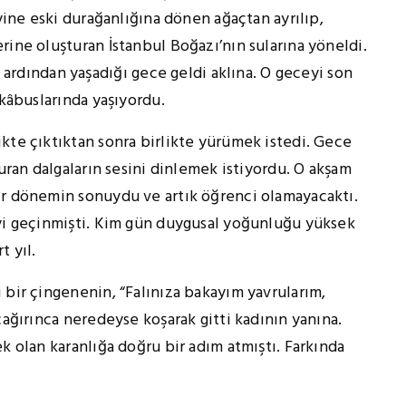
 yine eski durağanlığına dönen ağaçtan ayrılıp,
rine oluşturan İstanbul Boğazı’nın sularına yöneldi.
dından yaşadığı gece geldi aklına. O geceyi son
 kâbuslarında yaşıyordu.
kte çıktıktan sonra birlikte yürümek istedi. Gece
vuran dalgaların sesini dinlemek istiyordu. O akşam
ir dönemin sonuydu ve artık öğrenci olamayacaktı.
iyi geçinmişti. Kim gün duygusal yoğunluğu yüksek
t yıl.
 bir çingenenin, “Falınıza bakayım yavrularım,
çağırınca neredeyse koşarak gitti kadının yanına.
k olan karanlığa doğru bir adım atmıştı. Farkında