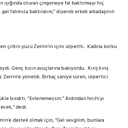
 ışığında oturan çingeneye fal baktırmayı hiç
 gel falımıza baktıralım,” diyerek erkek arkadaşının
n çirkin yüzü Zerrin’in içini ürpertti. Kadına korku
ydi. Genç kızın avuçlarına bakıyordu. Kırış kırış
z Zerrin’e yöneldi. Birkaç saniye süren, ürpertici
 bıraktı. “Evlenemezsin.” Ardından hırıltıyı
çecek,” dedi.
n’e destek olmak için, “Gel sevgilim, bunlara