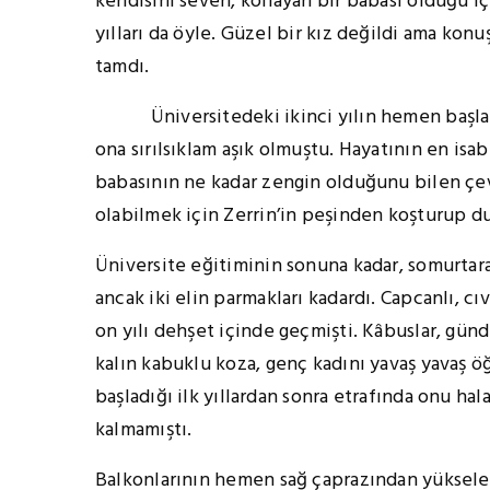
kendisini seven, kollayan bir babası olduğu iç
yılları da öyle. Güzel bir kız değildi ama kon
tamdı.
Üniversitedeki ikinci yılın hemen başlarınd
ona sırılsıklam aşık olmuştu. Hayatının en isa
babasının ne kadar zengin olduğunu bilen çev
olabilmek için Zerrin’in peşinden koşturup d
Üniversite eğitiminin sonuna kadar, somurtara
ancak iki elin parmakları kadardı. Capcanlı, cıvı
on yılı dehşet içinde geçmişti. Kâbuslar, gün
kalın kabuklu koza, genç kadını yavaş yavaş ö
başladığı ilk yıllardan sonra etrafında onu ha
kalmamıştı.
Balkonlarının hemen sağ çaprazından yüksele