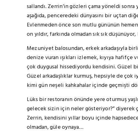
sallandı. Zerrin’in gözleri çama yöneldi sonra
aşağıda, penceredeki dünyasını bir uçtan diğe
Evlenmeden önce son mutlu gününün hemen ar
on yıldır, farkında olmadan sık sık düşünüyor,
Mezuniyet balosundan, erkek arkadaşıyla birli
denize vuran ışıkları izlemek, kıyıya hafifçe 
çok duygusal hissediyordu kendisini. Güzel b
Güzel arkadaşlıklar kurmuş, hepsiyle de çok 
kimi gün neşeli kahkahalar içinde geçmişti dör
Lüks bir restoranın önünde yere oturmuş yaşlı
gelecek sizin için neler gösteriyor?” diyerek 
Zerrin, kendisini yıllar boyu içinde hapsedece
olmadan, güle oynaya…