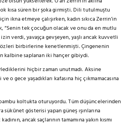
bze olsun yükselterek. O an Zerrin’in aklına
k kısa süren bir şoka girmişti. Dili tutulmuştu
 için ikna etmeye çalışırken, kadın sıkıca Zerrin’in
ak, “Senin tek çocuğun olacak ve onu da en mutlu
izin verdi, yavaşça gevşeyen, yaşlı ancak kuvvetli
özleri birbirlerine kenetlenmişti. Çingenenin
in kalbine saplanan iki hançer gibiydi.
iklerini hiçbir zaman unutmadı. Aksine
i ve o gece yaşadıkları kafasına hiç çıkmamacasına
an bambu koltukta oturuyordu. Tüm düşüncelerinden
ra sükûnet gösterisi yapan güneş ışınlarına
 kadının, ancak saçlarının tamamına yakın kısmı