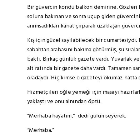
Bir güvercin kondu balkon demirine. Gözleri b
soluna bakınan ve sonra uçup giden güvercini 
anımsadıkları kanat çırparak uzaklaşan güvercin
Kış için güzel sayılabilecek bir cumartesiydi
sabahtan arabasını bakıma götürmüş, şu sırala
baktı. Birkaç günlük gazete vardı. Yuvarlak ve
alt rafında bir gazete daha vardı. Tamamen sara
oradaydı. Hiç kimse o gazeteyi okumaz hatta 
Hizmetçileri öğle yemeği için masayı hazırlark
yaklaştı ve onu alnından öptü.
“Merhaba hayatım,” dedi gülümseyerek.
“Merhaba.”