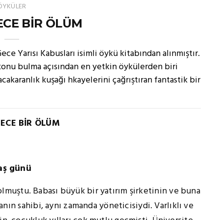
ÖYKÜLER
ECE BİR ÖLÜM
ece Yarısı Kabusları isimli öykü kitabından alınmıştır.
 konu bulma açısından en yetkin öykülerden biri
acakaranlık kuşağı hkayelerini çağrıştıran fantastik bir
MECE BİR ÖLÜM
aş günü
muştu. Babası büyük bir yatırım şirketinin ve buna
rmanın sahibi, aynı zamanda yöneticisiydi. Varlıklı ve