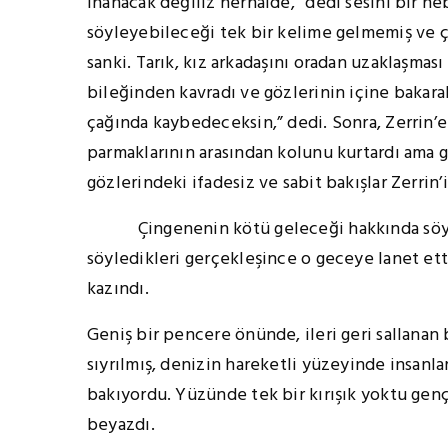
inanacak değiliz herhalde,” dedi sesini bir ne
söyleyebileceği tek bir kelime gelmemiş ve ço
sanki. Tarık, kız arkadaşını oradan uzaklaşması
bileğinden kavradı ve gözlerinin içine bakar
çağında kaybedeceksin,” dedi. Sonra, Zerrin’e 
parmaklarının arasından kolunu kurtardı ama g
gözlerindeki ifadesiz ve sabit bakışlar Zerrin’
Çingenenin kötü geleceği hakkında söyled
söyledikleri gerçekleşince o geceye lanet ett
kazındı.
Geniş bir pencere önünde, ileri geri sallan
sıyrılmış, denizin hareketli yüzeyinde insanla
bakıyordu. Yüzünde tek bir kırışık yoktu genç
beyazdı.