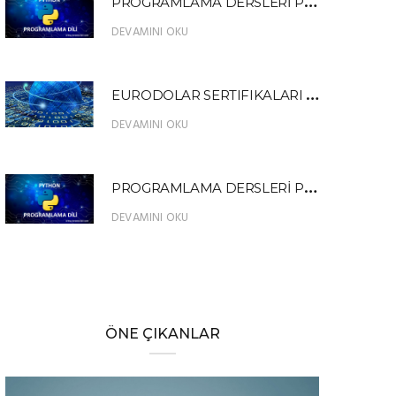
P
ROGRAMLAMA DERSLERİ PYTHON 13
DEVAMINI OKU
E
URODOLAR SERTIFIKALARI NEDİR?
DEVAMINI OKU
P
ROGRAMLAMA DERSLERİ PYTHON FIBONACCI SERİSİ ÖRNEK UYGULAMA
DEVAMINI OKU
ÖNE ÇIKANLAR