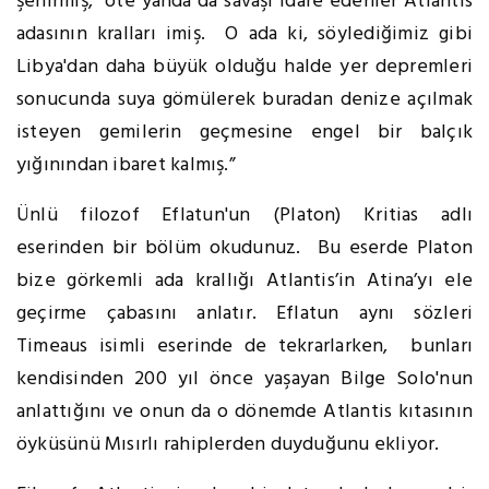
şehirmiş, öte yanda da savaşı idare edenler Atlantis
adasının kralları imiş. O ada ki, söylediğimiz gibi
Libya'dan daha büyük olduğu halde yer depremleri
sonucunda suya gömülerek buradan denize açılmak
isteyen gemilerin geçmesine engel bir balçık
yığınından ibaret kalmış.”
Ünlü filozof Eflatun'un (Platon) Kritias adlı
eserinden bir bölüm okudunuz. Bu eserde Platon
bize görkemli ada krallığı Atlantis’in Atina’yı ele
geçirme çabasını anlatır. Eflatun aynı sözleri
Timeaus isimli eserinde de tekrarlarken, bunları
kendisinden 200 yıl önce yaşayan Bilge Solo'nun
anlattığını ve onun da o dönemde Atlantis kıtasının
öyküsünü Mısırlı rahiplerden duyduğunu ekliyor.