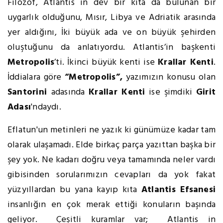
Filozof, Atlantis in dev bir kıta da bulunan bir
uygarlık olduğunu, Mısır, Libya ve Adriatik arasında
yer aldığını, İki büyük ada ve on büyük şehirden
oluştuğunu da anlatıyordu. Atlantis’in başkenti
Metropolis
’ti. İkinci büyük kenti ise
Krallar Kenti
.
İddialara göre
“Metropolis”,
yazımızın konusu olan
Santorini
adasında
Krallar Kenti
ise şimdiki
Girit
Adası
'ndaydı.
Eflatun'un metinleri ne yazık ki günümüze kadar tam
olarak ulaşamadı. Elde birkaç parça yazıttan başka bir
şey yok. Ne kadarı doğru veya tamamında neler vardı
gibisinden sorularımızın cevapları da yok fakat
yüzyıllardan bu yana kayıp kıta
Atlantis Efsanesi
insanlığın en çok merak ettiği konuların başında
geliyor. Çeşitli kuramlar var; Atlantis in