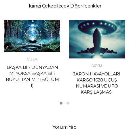
İlginizi Çekebilecek Diğer Içerikler
GİZEM
GİZEM
BAŞKA BİR DÜNYADAN
MI YOKSA BAŞKA BİR
JAPON HAVAYOLLARI
BOYUTTAN MI? (BÖLÜM
KARGO 1628 UÇUŞ
I)
NUMARASI VE UFO
KARŞILAŞMASI
Yorum Yap