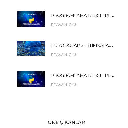
P
ROGRAMLAMA DERSLERİ PYTHON 13
DEVAMINI OKU
E
URODOLAR SERTIFIKALARI NEDİR?
DEVAMINI OKU
P
ROGRAMLAMA DERSLERİ PYTHON FIBONACCI SERİSİ ÖRNEK UYGULAMA
DEVAMINI OKU
ÖNE ÇIKANLAR