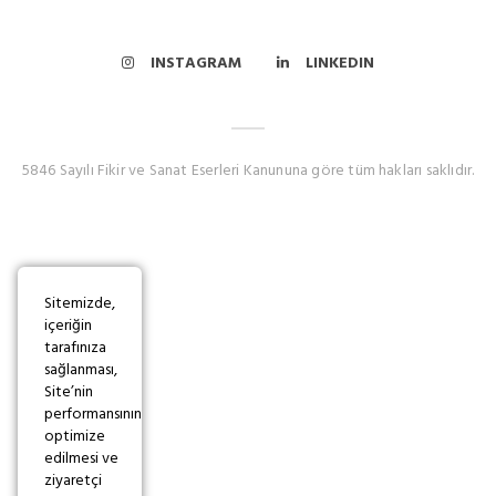
INSTAGRAM
LINKEDIN
5846 Sayılı Fikir ve Sanat Eserleri Kanununa göre tüm hakları saklıdır.
Sitemizde,
içeriğin
tarafınıza
sağlanması,
Site’nin
performansının
optimize
edilmesi ve
ziyaretçi