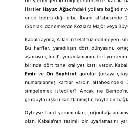
bir yorum gerektirdiği görülecektir. Kabala d
Harfler
Hayat Ağacı
'ndaki yollara bağlıdır 
önce belirtildiği gibi, İbrani alfabesinde 2
(Sonraki dönemlerde Kozlar'a Majör veya Büyü
Kabala ayrıca, Allah'ın telaffuz edilmeyen ism
Bu harfler, yaradılışın dört dünyasını, ort
aşamasını, İncil'i yorumlamanın dört yöntemin
birinde dört tane kraliyet kartı vardır. Kaba
Emir
ve
On
Sephirot
görülür (ortaya çıkış
numaralanmış kartlar vardır. alfabesindeki 
simgelemek istediler? Ancak ne Bembo'nu
grubuyla ilişkisi kanıtlanmıştır, böyle bir bağl
Öyleyse Tarot yorumcuları, çoğunluğa anlams
olan, Kabala'nın resimli bir uyarlamasını ya