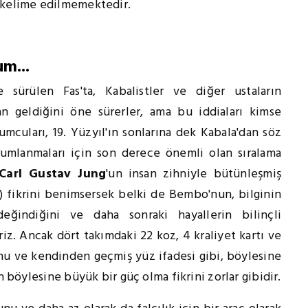
k kelime edilmemektedir.
um...
e sürülen Fas'ta, Kabalistler ve diğer ustaların
an geldiğini öne sürerler, ama bu iddiaları kimse
mcuları, 19. Yüzyıl'ın sonlarına dek Kabala'dan söz
orumlanmaları için son derece önemli olan sıralama
Carl Gustav Jung
'un insan zihniyle bütünleşmiş
r) fikrini benimsersek belki de Bembo'nun, bilginin
değindiğini ve daha sonraki hayallerin bilinçli
riz. Ancak dört takımdaki 22 koz, 4 kraliyet kartı ve
onu ve kendinden geçmiş yüz ifadesi gibi, böylesine
n böylesine büyük bir güç olma fikrini zorlar gibidir.