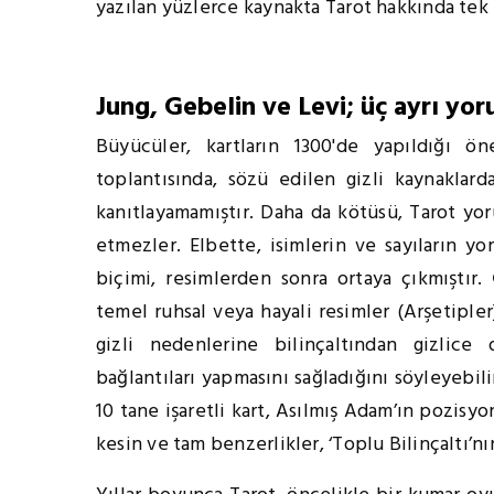
yazılan yüzlerce kaynakta Tarot hakkında te
Jung, Gebelin ve Levi; üç ayrı yor
Büyücüler, kartların 1300'de yapıldığı ön
toplantısında, sözü edilen gizli kaynaklard
kanıtlayamamıştır. Daha da kötüsü, Tarot yoru
etmezler. Elbette, isimlerin ve sayıların y
biçimi, resimlerden sonra ortaya çıkmıştır.
temel ruhsal veya hayali resimler (Arşetiple
gizli nedenlerine bilinçaltından gizlice 
bağlantıları yapmasını sağladığını söyleyebili
10 tane işaretli kart, Asılmış Adam’ın pozisy
kesin ve tam benzerlikler, ‘Toplu Bilinçaltı’nı