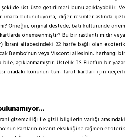
 şekilde üst üste getirilmesi bunu açıklayabilir. Ve
ir imada bulunuluyorsa, diğer resimler aslında gizli
mı? Örneğin, orijinal destede, batı kültüründe önem
 kartlarda önemsenmiştir? Bu bir rastlantı mıdır veya
) İbrani alfabesindeki 22 harfe bağlı olan ezoterik
cak Bembo’nun veya Visconti ailesinin, herhangi bir
a bile, açıklanmamıştır. Üstelik TS Eliot’un bir yazar
ması oradaki konunun tüm Tarot kartları için geçerli
bulunamıyor...
ani gizemciliği ile gizli bilgilerin varlığı arasındaki
o'nun kartlarının kanıt eksikliğine rağmen ezoterik