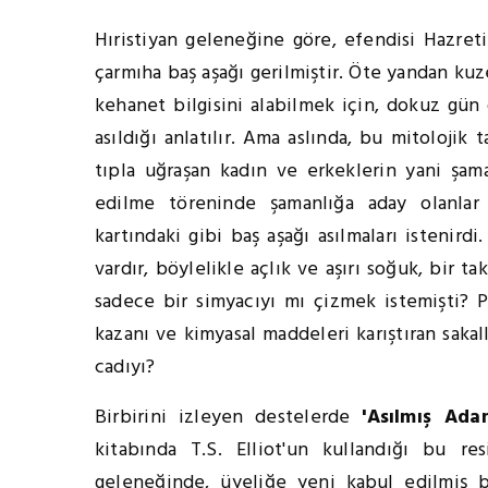
Hıristiyan geleneğine göre, efendisi Hazreti 
çarmıha baş aşağı gerilmiştir. Öte yandan ku
kehanet bilgisini alabilmek için, dokuz g
asıldığı anlatılır. Ama aslında, bu mitolojik
tıpla uğraşan kadın ve erkeklerin yani şam
edilme töreninde şamanlığa aday olanlar
kartındaki gibi baş aşağı asılmaları istenirdi
vardır, böylelikle açlık ve aşırı soğuk, bir 
sadece bir simyacıyı mı çizmek istemişti? P
kazanı ve kimyasal maddeleri karıştıran saka
cadıyı?
Birbirini izleyen destelerde
'Asılmış Ada
kitabında T.S. Elliot'un kullandığı bu r
geleneğinde, üyeliğe yeni kabul edilmiş b