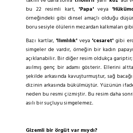
takım ve daha sonra '
triomffi
' yani
'koz'
adı v
bu 22 resimli kart,
'Papa'
veya
'Hükümd
örneğindeki gibi dinsel amaçlı olduğu düş
boru sesiyle ölülerin mezardan kalkmaları gib
Bazı kartlar,
'Ilımlılık'
veya
'cesaret'
gibi erd
simgeler de vardır, örneğin bir kadın papayı 
açıklanabilir. Bir diğer resim oldukça gariptir
asılmış genç bir adamı gösterir. Ellerini alt
şekilde arkasında kavuşturmuştur, sağ bacağı 
dizinin arkasında bükülmüştür. Yüzünün ifade
neden bu resmi çizmiştir. Bu resim daha sonra
asılı bir suçluyu simgelemez.
Gizemli bir örgüt var mıydı?