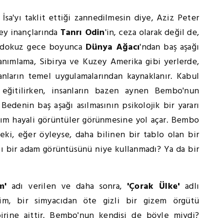
İsa'yı taklit ettiği zannedilmesin diye, Aziz Peter
zey inançlarında
Tanrı Odin
'in, ceza olarak değil de,
ün dokuz gece boyunca
Dünya Ağacı
'ndan baş aşağı
 tanımlama, Sibirya ve Kuzey Amerika gibi yerlerde,
anların temel uygulamalarından kaynaklanır. Kabul
 eğitilirken, insanların bazen aynen Bembo'nun
. Bedenin baş aşağı asılmasının psikolojik bir yararı
takım hayali görüntüler görünmesine yol açar. Bembo
eki, eğer öyleyse, daha bilinen bir tablo olan bir
llı bir adam görüntüsünü niye kullanmadı? Ya da bir
m'
adı verilen ve daha sonra,
'Çorak Ülke'
adlı
esim, bir simyacıdan öte gizli bir gizem örgütü
irine aittir. Bembo'nun kendisi de böyle miydi?