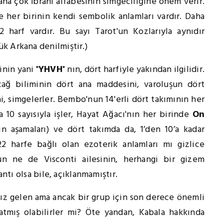
aha çok İbrani alfabesinin simgeciliğine önem verir.
ve her birinin kendi sembolik anlamları vardır. Daha
2 harf vardır. Bu sayı Tarot'un Kozlarıyla aynıdır
k Arkana denilmiştir.)
inin yani "
YHVH
" nın, dört harfiyle yakından ilgilidir.
açağ biliminin dört ana maddesini, varoluşun dört
i, simgelerler. Bembo'nun 14'erli dört takımının her
la 10 sayısıyla işler, Hayat Ağacı'nın her birinde
On
ın aşamaları) ve dört takımda da, 1’den 10’a kadar
22 harfe bağlı olan ezoterik anlamları mı gizlice
n ne de Visconti ailesinin, herhangi bir gizem
antı olsa bile, açıklanmamıştır.
ız gelen ama ancak bir grup için son derece önemli
ratmış olabilirler mi? Öte yandan, Kabala hakkında