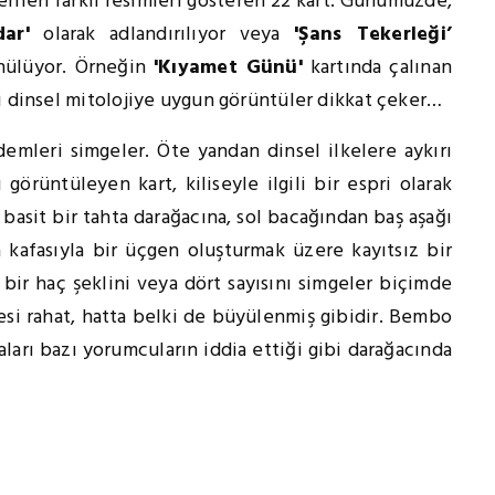
erilen farklı resimleri gösteren 22 kart. Günümüzde,
ar'
olarak adlandırılıyor veya
'Şans Tekerleği’
ünülüyor. Örneğin
'Kıyamet Günü'
kartında çalınan
i dinsel mitolojiye uygun görüntüler dikkat çeker…
emleri simgeler. Öte yandan dinsel ilkelere aykırı
görüntüleyen kart, kiliseyle ilgili bir espri olarak
; basit bir tahta darağacına, sol bacağından baş aşağı
ta kafasıyla bir üçgen oluşturmak üzere kayıtsız bir
bir haç şeklini veya dört sayısını simgeler biçimde
si rahat, hatta belki de büyülenmiş gibidir. Bembo
ları bazı yorumcuların iddia ettiği gibi darağacında