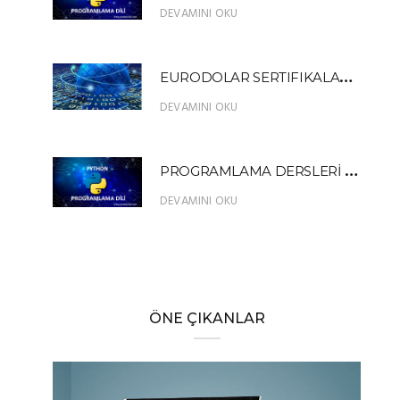
DEVAMINI OKU
E
URODOLAR SERTIFIKALARI NEDİR?
DEVAMINI OKU
P
ROGRAMLAMA DERSLERİ PYTHON FIBONACCI SERİSİ ÖRNEK UYGULAMA
DEVAMINI OKU
ÖNE ÇIKANLAR