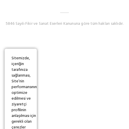
5846 Sayılı Fikir ve Sanat Eserleri Kanununa göre tüm hakları saklıdır.
Sitemizde,
içeriğin
tarafınıza
sağlanması,
Site’nin
performansının
optimize
edilmesi ve
ziyaretçi
profilinin
anlaşılması için
gerekli olan
çerezler