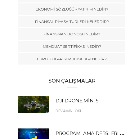
EKONOMİ SÖZLÜĞÜ - YATIRIM NEDİR?
FİNANSAL PİYASA TÜRLERİ NELERDİR?
FİNANSMAN BONOSU NEDİR?
MEVDUAT SERTİFİKASI NEDİR?
EURODOLAR SERTIFIKALARI NEDİR?
SON ÇALIŞMALAR
DJI DRONE MİNİ 5
DEVAMINI OKU
P
ROGRAMLAMA DERSLERİ PYTHON 13