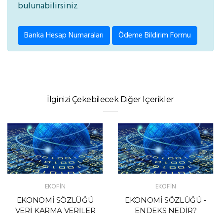
bulunabilirsiniz
Banka Hesap Numaraları
Ödeme Bildirim Formu
İlginizi Çekebilecek Diğer Içerikler
EKOFİN
EKOFİN
EKONOMİ SÖZLÜĞÜ
EKONOMİ SÖZLÜĞÜ -
VERİ KARMA VERİLER
ENDEKS NEDİR?