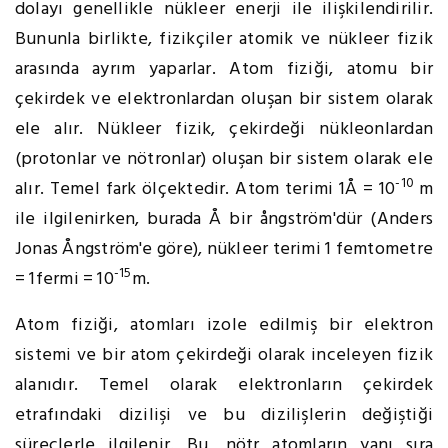
dolayı genellikle nükleer enerji ile ilişkilendirilir.
Bununla birlikte, fizikçiler atomik ve nükleer fizik
arasında ayrım yaparlar. Atom fiziği, atomu bir
çekirdek ve elektronlardan oluşan bir sistem olarak
ele alır. Nükleer fizik, çekirdeği nükleonlardan
(protonlar ve nötronlar) oluşan bir sistem olarak ele
-10
alır. Temel fark ölçektedir. Atom terimi 1Å = 10
m
ile ilgilenirken, burada Å bir ångström'dür (Anders
Jonas Ångström'e göre), nükleer terimi 1 femtometre
-15
= 1fermi = 10
m.
Atom fiziği, atomları izole edilmiş bir elektron
sistemi ve bir atom çekirdeği olarak inceleyen fizik
alanıdır. Temel olarak elektronların çekirdek
etrafındaki dizilişi ve bu dizilişlerin değiştiği
süreçlerle ilgilenir. Bu, nötr atomların yanı sıra