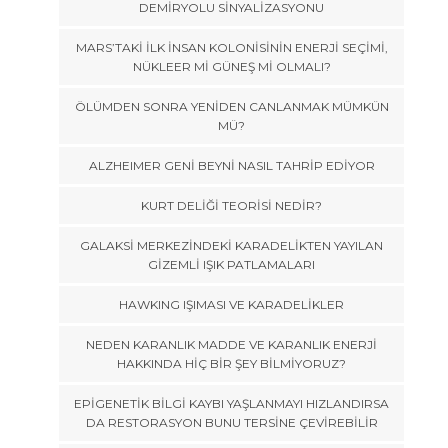
DEMİRYOLU SİNYALİZASYONU
MARS’TAKİ İLK İNSAN KOLONİSİNİN ENERJİ SEÇİMİ,
NÜKLEER Mİ GÜNEŞ Mİ OLMALI?
ÖLÜMDEN SONRA YENİDEN CANLANMAK MÜMKÜN
MÜ?
ALZHEIMER GENİ BEYNİ NASIL TAHRİP EDİYOR
KURT DELİĞİ TEORİSİ NEDİR?
GALAKSİ MERKEZİNDEKİ KARADELİKTEN YAYILAN
GİZEMLİ IŞIK PATLAMALARI
HAWKING IŞIMASI VE KARADELİKLER
NEDEN KARANLIK MADDE VE KARANLIK ENERJİ
HAKKINDA HİÇ BİR ŞEY BİLMİYORUZ?
EPİGENETİK BİLGİ KAYBI YAŞLANMAYI HIZLANDIRSA
DA RESTORASYON BUNU TERSİNE ÇEVİREBİLİR