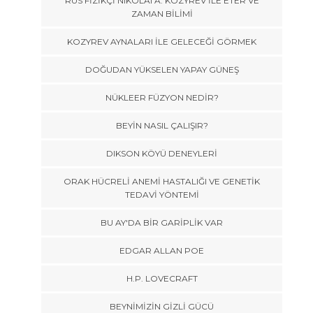
RUS FİZİKÇİ NIKOLAI A. KOZYREV İLE ETER VE
ZAMAN BİLİMİ
KOZYREV AYNALARI İLE GELECEĞİ GÖRMEK
DOĞUDAN YÜKSELEN YAPAY GÜNEŞ
NÜKLEER FÜZYON NEDİR?
BEYİN NASIL ÇALIŞIR?
DIKSON KÖYÜ DENEYLERİ
ORAK HÜCRELİ ANEMİ HASTALIĞI VE GENETİK
TEDAVİ YÖNTEMİ
BU AY'DA BİR GARİPLİK VAR
EDGAR ALLAN POE
H.P. LOVECRAFT
BEYNİMİZİN GİZLİ GÜCÜ