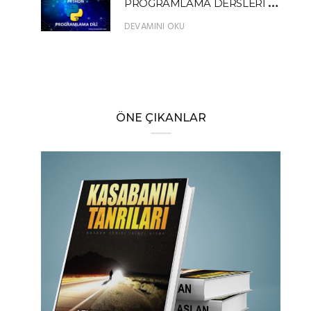
P
ROGRAMLAMA DERSLERİ PYTHON FIBONACCI SERİSİ ÖRNEK UYGULAMA
DEVAMINI OKU
ÖNE ÇIKANLAR