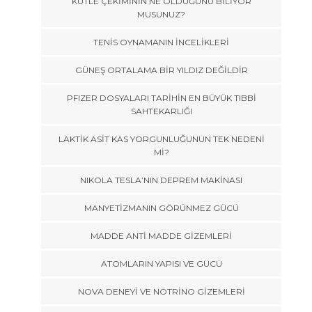
KÜTLE ÇEKİMİNİN NE OLDUĞUNU BİLİYOR
MUSUNUZ?
TENİS OYNAMANIN İNCELİKLERİ
GÜNEŞ ORTALAMA BİR YILDIZ DEĞİLDİR
PFIZER DOSYALARI TARİHİN EN BÜYÜK TIBBİ
SAHTEKARLIĞI
LAKTİK ASİT KAS YORGUNLUĞUNUN TEK NEDENİ
Mİ?
NIKOLA TESLA’NIN DEPREM MAKİNASI
MANYETİZMANIN GÖRÜNMEZ GÜCÜ
MADDE ANTİ MADDE GİZEMLERİ
ATOMLARIN YAPISI VE GÜCÜ
NOVA DENEYİ VE NÖTRİNO GİZEMLERİ