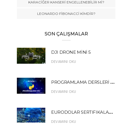
KARACİĞER KANSERİ ENGELLENEBİLİR Mİ?
LEONARDO FİBONACCİ KİMDİR?
SON ÇALIŞMALAR
DJI DRONE MİNİ 5
DEVAMINI OKU
P
ROGRAMLAMA DERSLERİ PYTHON 13
DEVAMINI OKU
E
URODOLAR SERTIFIKALARI NEDİR?
DEVAMINI OKU