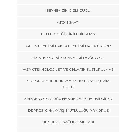
BEYNİMİZİN GİZLİ GÜCÜ
ATOM SAATİ
BELLEK DEĞİŞTİRİLEBİLİR Mİ?
KADIN BEYNİ Mİ ERKEK BEYNİ Mİ DAHA ÜSTÜN?
FİZİKTE YENİ BİR KUVVET Mİ DOĞUYOR?
YASAK TEKNOLOJİLER VE ONLARIN SUSTURULMASI
VIKTOR S. GREBENNIKOV VE KARŞI YERÇEKİM
GÜCÜ
ZAMAN YOLCULUĞU HAKKINDA TEMEL BİLGİLER
DEPRESYONA KARŞI MUTLULUĞU ARIYORUZ
HÜCRESEL SAĞLIĞIN SIRLARI