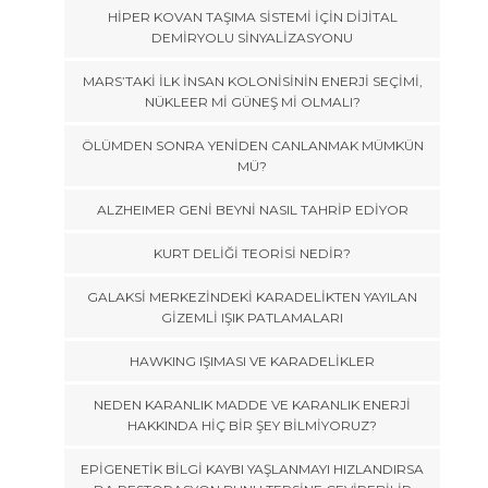
HİPER KOVAN TAŞIMA SİSTEMİ İÇİN DİJİTAL
DEMİRYOLU SİNYALİZASYONU
MARS’TAKİ İLK İNSAN KOLONİSİNİN ENERJİ SEÇİMİ,
NÜKLEER Mİ GÜNEŞ Mİ OLMALI?
ÖLÜMDEN SONRA YENİDEN CANLANMAK MÜMKÜN
MÜ?
ALZHEIMER GENİ BEYNİ NASIL TAHRİP EDİYOR
KURT DELİĞİ TEORİSİ NEDİR?
GALAKSİ MERKEZİNDEKİ KARADELİKTEN YAYILAN
GİZEMLİ IŞIK PATLAMALARI
HAWKING IŞIMASI VE KARADELİKLER
NEDEN KARANLIK MADDE VE KARANLIK ENERJİ
HAKKINDA HİÇ BİR ŞEY BİLMİYORUZ?
EPİGENETİK BİLGİ KAYBI YAŞLANMAYI HIZLANDIRSA