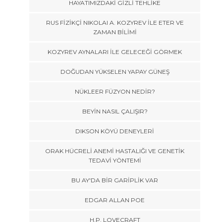
HAYATIMIZDAKİ GİZLİ TEHLİKE
RUS FİZİKÇİ NIKOLAI A. KOZYREV İLE ETER VE
ZAMAN BİLİMİ
KOZYREV AYNALARI İLE GELECEĞİ GÖRMEK
DOĞUDAN YÜKSELEN YAPAY GÜNEŞ
NÜKLEER FÜZYON NEDİR?
BEYİN NASIL ÇALIŞIR?
DIKSON KÖYÜ DENEYLERİ
ORAK HÜCRELİ ANEMİ HASTALIĞI VE GENETİK
TEDAVİ YÖNTEMİ
BU AY'DA BİR GARİPLİK VAR
EDGAR ALLAN POE
H.P. LOVECRAFT