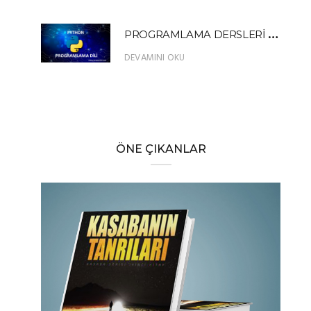
P
ROGRAMLAMA DERSLERİ PYTHON FIBONACCI SERİSİ ÖRNEK UYGULAMA
DEVAMINI OKU
ÖNE ÇIKANLAR