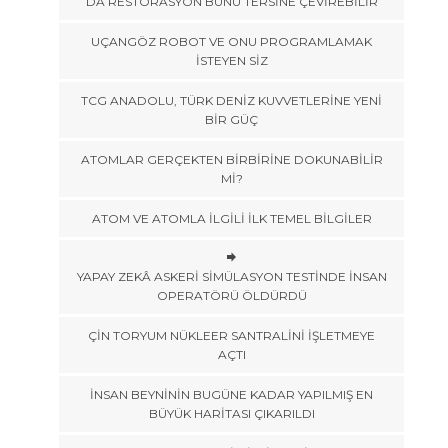
DA RESTORASYON BUNU TERSİNE ÇEVİREBİLİR
UÇANGÖZ ROBOT VE ONU PROGRAMLAMAK
İSTEYEN SİZ
TCG ANADOLU, TÜRK DENİZ KUVVETLERİNE YENİ
BİR GÜÇ
ATOMLAR GERÇEKTEN BİRBİRİNE DOKUNABİLİR
Mİ?
ATOM VE ATOMLA İLGİLİ İLK TEMEL BİLGİLER
YAPAY ZEKÂ ASKERİ SİMÜLASYON TESTİNDE İNSAN
OPERATÖRÜ ÖLDÜRDÜ
ÇİN TORYUM NÜKLEER SANTRALİNİ İŞLETMEYE
AÇTI
İNSAN BEYNİNİN BUGÜNE KADAR YAPILMIŞ EN
BÜYÜK HARİTASI ÇIKARILDI